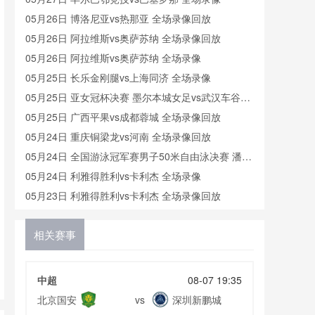
05月26日 博洛尼亚vs热那亚 全场录像回放
05月26日 阿拉维斯vs奥萨苏纳 全场录像回放
05月26日 阿拉维斯vs奥萨苏纳 全场录像
05月25日 长乐金刚腿vs上海同济 全场录像
05月25日 亚女冠杯决赛 墨尔本城女足vs武汉车谷江
大女足 全场录像回放
05月25日 广西平果vs成都蓉城 全场录像回放
05月24日 重庆铜梁龙vs河南 全场录像回放
05月24日 全国游泳冠军赛男子50米自由泳决赛 潘展
乐 全场录像回放
05月24日 利雅得胜利vs卡利杰 全场录像
05月23日 利雅得胜利vs卡利杰 全场录像回放
05月23日 大连鲲城vs长春亚泰 全场录像
相关赛事
05月23日 石家庄功夫vs北京国安 全场录像
05月22日 苏州东吴vs上海海港 全场录像
05月22日 曼城vs伯恩茅斯 全场录像回放
中超
08-07 19:35
05月22日 亚女冠杯半决赛 现代制铁女足vs墨尔本城
北京国安
深圳新鹏城
vs
女足 全场录像回放
05月21日 维罗纳vs科莫 全场录像