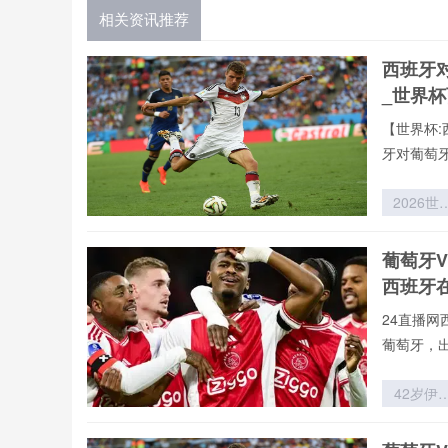
相关资讯推荐
西班牙
_世界
【世界杯:
牙对葡萄
2026世
杯吉祥物
车现场：
葡萄牙V
美狼遭全
西班牙
吐槽
24直播网
葡萄牙，
42岁伊
冲击世
杯：再进