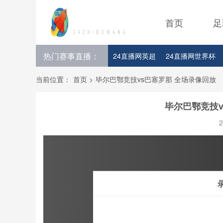
首页
足
热门赛事直播：
24直播网英超
24直播网世界杯
24直播网意甲
24直播网法甲
当前位置：
首页
>
毕尔巴鄂竞技vs巴塞罗那 全场录像回放
毕尔巴鄂竞技v
2