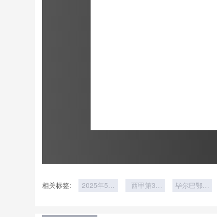
相关标签:
2025年5月
西甲第38
毕尔巴鄂竞
26日
轮
技vs巴塞罗
那