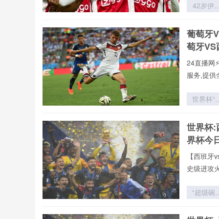
42岁伊
冲击世
杯：再进
葡萄牙
球
萄牙V
24直播网
服务,提供
世界杯“
妻时尚
秀”：太
世界杯:
团穿搭图
界杯今
【西班牙v
史级进攻
“超级碗
场封神
战：泰勒