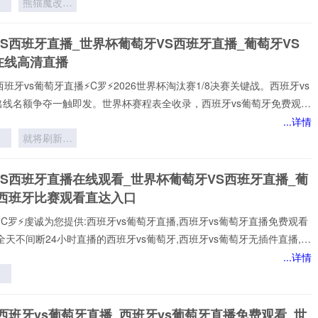
熊猫魔改版
每个精彩瞬间。
翻
却意外封神
北
S西班牙直播_世界杯葡萄牙VS西班牙直播_葡萄牙VS
网
在线高清直播
西班牙vs葡萄牙直播⚡️C罗⚡️2026世界杯淘汰赛1/8决赛关键战。西班牙vs
出线名额争夺一触即发。世界杯赛程表全收录，西班牙vs葡萄牙免费观看
播网不花钱。1080P高清流畅，中文解说陪你到终场。实时更新积分榜、
...详情
攻榜。来24直播网，西班牙vs葡萄牙直播就在这里！西班牙vs葡萄牙
就将刷新足
打!24直播网免费提供2026世界杯小组赛直播。西班牙vs葡萄牙直播由
坛最年长纪
专门提供:西班牙vs葡萄牙直播,西班牙vs葡萄牙免费视频直播,西班牙vs葡
一
录
VS西班牙直播在线观看_世界杯葡萄牙VS西班牙直播_葡
在线比赛免
S西班牙比赛观看直达入口
⚡️C罗⚡️虔诚为您提供:西班牙vs葡萄牙直播,西班牙vs葡萄牙直播免费观看
全天不间断24小时直播的西班牙vs葡萄牙,西班牙vs葡萄牙无插件直播,在
诺,全场西班牙vs葡萄牙高清直播免费观看包括✅西班牙vs葡萄牙✅比赛
...详情
一时间观看到平台实时更新西班牙vs葡萄牙直播相关信息，视频、图集、
娇
应俱全，关注西班牙vs葡萄牙直播最新动态，让你全方位了解赛事。24
【西班牙vs葡萄牙直播】在线直播观看,西班牙vs葡萄牙决赛、西班牙
太
西班牙vs葡萄牙直播_西班牙vs葡萄牙直播免费观看_世
杯直播、西班牙vs葡