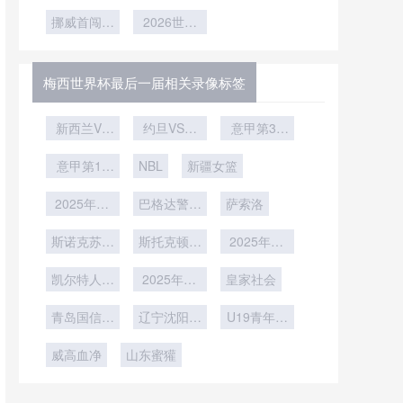
杯小组第三
战2026世
辑”
奇终迎谢幕
下的冠军球
界杯的技术
晋级后的跨
挪威首闯世
2026世界
曲
队体能储备
组对阵机制
界杯——北
演进路径
杯哈兰德火
与分配模型
与排位逻辑
欧海盗
力全开
推演
2026扬帆
详解
梅西世界杯最后一届相关录像标签
新西兰VS
约旦VS阿
意甲第31
埃及新西兰
尔及利亚直
轮
VS埃及直
意甲第17
NBL
播约旦VS
新疆女篮
播
轮
阿尔及利亚
2025年12
巴格达警察
在线直播
萨索洛
月23日
vs吉达国民
斯诺克苏格
斯托克顿国
2025年12
兰公开赛第
王vs撕裂之
月12日
凯尔特人vs
2轮
2025年11
城混音
皇家社会
猛龙
月30日
青岛国信海
辽宁沈阳三
U19青年篮
天U19
生U19
球联赛小组
威高血净
山东蜜獾
赛第6轮