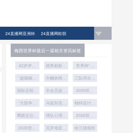
24直播网亚洲杯
24直播网欧联
梅西世界杯最后一届相关资讯标签
42岁伊布
就将刷新足
世界杯“娇
冲击世界
坛最年长纪
妻时尚
杯：再进一
“超级碗中
巾帼执哨创
录
三队同分困
秀”：太太
场封神之
球
历史：女裁
团穿搭图鉴
局：世界杯
国际足联酝
战：泰勒·
判首度执裁
非会员波多
净胜球条款
2026世界
斯威夫特与
酿扩军新政
世界杯关键
黎各有望获
引发公平性
杯32强
“大陆争锋
碧昂丝
乌兹别克斯
特邀资格
战
独特设计引
赛：VAR判
争议
与地缘博
坦队冬训画
罚时刻全记
热议
鹰眼定位锚
弈：2026
球队心理暗
面曝光
录与时间线
2026世界
世界杯战略
点：大都会
战与压力破
杯前瞻：基
拆解
对手遴选逻
人寿球场备
2026世界
克罗地亚传
译
于八场赛制
哈兰德领衔