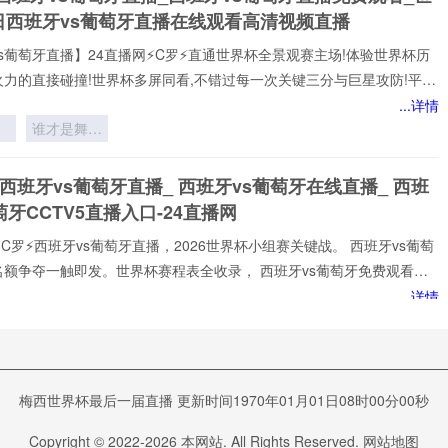
鉴
日西班牙vs葡萄牙直播在线观看高清视频直播
s葡萄牙直播】24直播网⚡️C罗⚡️直通世界杯全景观赛主场!体验世界杯历
火力的直接碰撞!世界杯多屏同看,不错过每一次关键三分与巨星攻防!平台
世界杯经典快来24直播网，一起感受西班牙vs葡萄牙精彩比赛吧！西班
...详情
牙世界,尽在掌握!我们倾力打造的一站式西班牙vs葡萄牙直播平台,为您网
中
谁才是舞台
西班牙vs葡萄牙赛事,包括英超、西班牙vs葡萄牙等多项热门联赛。所
王者？”
以高清品质和稳定流畅的播放呈现,打造沉浸式观赛感受西班牙vs葡萄牙
 西班牙vs葡萄牙直播_ 西班牙vs葡萄牙在线直播_ 西班
注顶级西班牙vs葡萄牙赛事直播
与
萄牙CCTV5直播入口-24直播网
⚡️C罗⚡️西班牙vs葡萄牙直播，2026世界杯小组赛关键战。 西班牙vs葡萄
名额争夺一触即发。世界杯赛程表全收录， 西班牙vs葡萄牙免费观看不
网不花钱。1080P高清流畅，中文解说陪你到终场。实时更新积分榜、射
...详情
榜。来24直播网， 西班牙vs葡萄牙直播就在这里！
创
裁
裁
VS西班牙直播在线观看_世界杯葡萄牙VS西班牙直播_葡
键
S西班牙比赛观看直达入口
梅西世界杯最后一届直播 更新时间1970年01月01日08时00分00秒
⚡️C罗⚡️虔诚为您提供:西班牙vs葡萄牙直播,西班牙vs葡萄牙直播免费观看
Copyright © 2022-
2026
本网站. All Rights Reserved.
网站地图