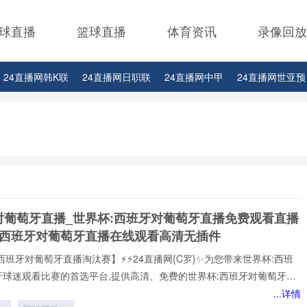
球直播
篮球直播
体育资讯
录像回放
24直播网韩K联
24直播网日职联
24直播网中甲
24直播网世亚预
24直播网西甲
24直播网德甲
24直播网欧冠
24直播网中超
对葡萄牙直播_世界杯:西班牙对葡萄牙直播免费观看直播
杯西班牙对葡萄牙直播在线观看高清无插件
西班牙对葡萄牙直播淘汰赛】⚡⚡24直播网{C罗}✨为您带来世界杯:西班
牙球迷观看比赛的首选平台,提供高清、免费的世界杯:西班牙对葡萄牙直
可以轻松观看世界杯:西班牙对葡萄牙顶级球队的激烈对决,提供即时数
...详情
分析、球员评分，还提供精选的进球集锦,享受无插件、无广告的观赛体