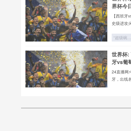
团穿搭图
界杯今
【西班牙v
史级进攻
全年呈现
牙vs葡萄
“超级碗
罗全球重要
场封神之
有直播均
战：泰勒·
世界杯:
直播网专
斯威夫特
牙vs葡
碧昂丝
24直播网
牙，出线
用24直播
手榜、助攻
巾帼执哨
历史：女
判首度执
葡萄牙
世界杯关
萄牙V
战
24直播网