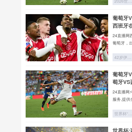
2026世界
验,不错过
杯吉祥物
车现场：
葡萄牙V
美狼遭全
西班牙
吐槽
24直播网
葡萄牙，
不用24直
射手榜、助
42岁伊布
直播今日开
冲击世界
24直播网
杯：再进
葡萄牙
萄牙高清
球
萄牙V
24直播网
服务,提供
本站郑重承
直播,第
世界杯“
新闻等一
妻时尚
直播网提供
秀”：太
世界杯:
vs葡萄牙