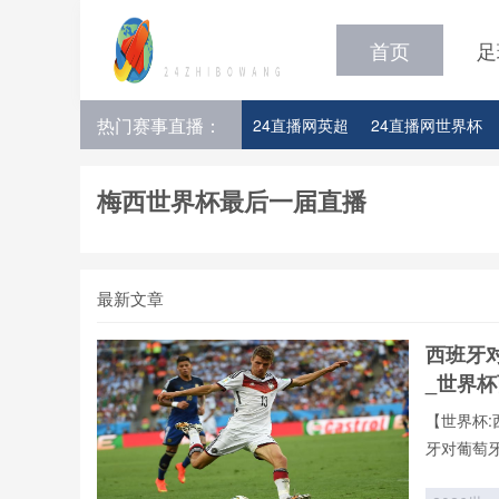
首页
足
热门赛事直播：
24直播网英超
24直播网世界杯
24直播网意甲
24直播网法甲
梅西世界杯最后一届直播
最新文章
西班牙
_世界
【世界杯:
牙对葡萄
播。用户
据、战术