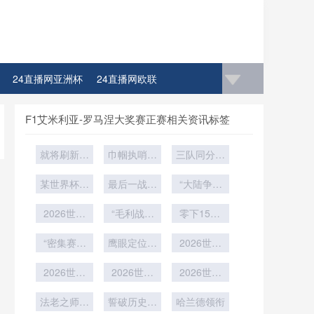
24直播网亚洲杯
24直播网欧联
F1艾米利亚-罗马涅大奖赛正赛相关资讯标签
就将刷新足
巾帼执哨创
三队同分困
坛最年长纪
历史：女裁
局：世界杯
某世界杯参
录
判首度执裁
最后一战能
净胜球条款
“大陆争锋
赛队临时叫
世界杯关键
否刺破长
引发公平性
与地缘博
停备战训练
2026世界
“毛利战舞
夜？
战
零下15℃
弈：2026
争议
杯铜牌战：
成入场券：
世界杯战略
雪域极限锤
公平竞赛积
“密集赛程
新西兰队先
鹰眼定位锚
对手遴选逻
2026世界
炼
分能否决定
中小组赛两
过仪式关才
点：大都会
杯前瞻：基
辑”
最后的赢家
轮间隔的体
2026世界
人寿球场备
2026世界
能上场”
于八场赛制
2026世界
能恢复周期
杯睡眠科
战2026世
杯16座场
下的冠军球
杯AT&T
技：球员穿
法老之师再
评估”
界杯的技术
馆：草皮品
誓破历史新
队体能储备
哈兰德领衔
Stadium超