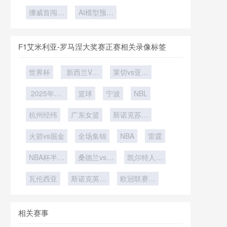
戴设备监测
战世界杯：
种从暖季到
演进路径
篇章
与分配模型
大屏幕对门
标准全解析
萨拉赫领衔
挪威首闯世
冷季的全面
AI模型预测
将视线干扰
推演
界杯——北
埃及
场均四球
转型
的潜在风险
欧海盗
分析
2026扬帆
F1艾米利亚-罗马涅大奖赛正赛相关录像标签
世界杯
新西兰VS
莱切vs亚特
埃及新西兰
兰大
2025年12
VS埃及直
篮球
宁波
NBL
月29日
播
杭州经纬
广东女篮
斯诺克苏格
兰公开赛第
火箭vs掘金
全场集锦
NBA
2轮
雷霆
NBA杯半决
桑德兰vs纽
凯尔特人vs
赛
卡斯尔联
雄鹿
瓦伦西亚
斯诺克英锦
欧冠联赛阶
赛第1轮
段第5轮
相关赛事