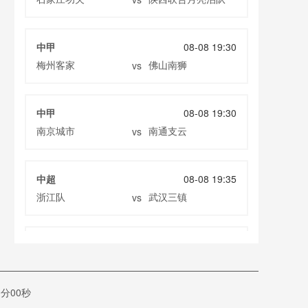
中甲
08-08 19:30
梅州客家
佛山南狮
vs
中甲
08-08 19:30
南京城市
南通支云
vs
中超
08-08 19:35
浙江队
武汉三镇
vs
中超
08-08 19:35
大连英博
辽宁铁人
vs
分00秒